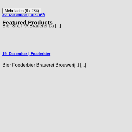
Mehr laden
(
6
/ 284)
20. Dezember | Six: IPA
Featured Products
Bier Six: IPA Brauerei La [...]
19. Dezember | Foederbier
Bier Foederbier Brauerei Brouwerij ‚t [...]