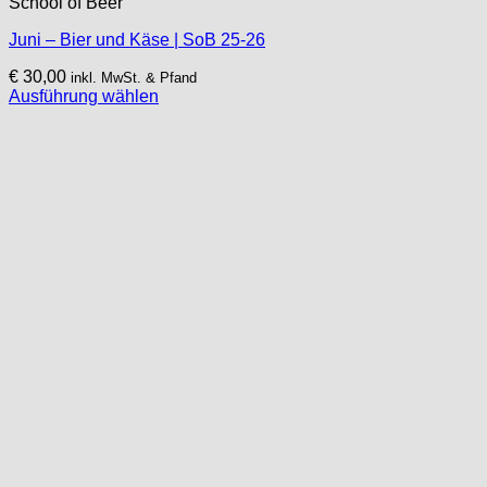
School of Beer
Juni – Bier und Käse | SoB 25-26
€
30,00
inkl. MwSt. & Pfand
Ausführung wählen
Dieses
Produkt
weist
mehrere
Varianten
auf.
Die
Optionen
können
auf
der
Produktseite
gewählt
werden