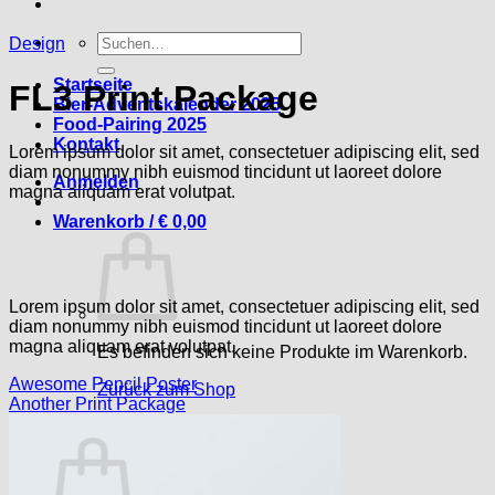
Suche
Design
nach:
Startseite
FL3 Print Package
Bier-Adventskalender 2025
Food-Pairing 2025
Kontakt
Lorem ipsum dolor sit amet, consectetuer adipiscing elit, sed
diam nonummy nibh euismod tincidunt ut laoreet dolore
Anmelden
magna aliquam erat volutpat.
Warenkorb /
€
0,00
Lorem ipsum dolor sit amet, consectetuer adipiscing elit, sed
diam nonummy nibh euismod tincidunt ut laoreet dolore
magna aliquam erat volutpat.
Es befinden sich keine Produkte im Warenkorb.
Awesome Pencil Poster
Zurück zum Shop
Another Print Package
Warenkorb