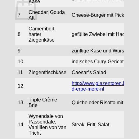
Käse
Cheddar, Gouda
7
Cheese-Burger mit Pickles
Alt
Es befinden sich keine Produkte im Warenkorb.
Camembert,
8
harter
gefüllte Zwiebel mit Hackfleis
Zurück zum Shop
Ziegenkäse
9
zünftige Käse und Wurstplatte
10
indisches Curry-Gericht
11
Ziegenfrischkäse
Caesar’s Salad
http://www.glazentoren.be/inde
12
d-erpe-mere-nl
Triple Crème
13
Quiche oder Risotto mit Gorgo
Brie
Wynendale von
Passendale,
14
Steak, Fritt, Salat
Vanillien von van
Tricht