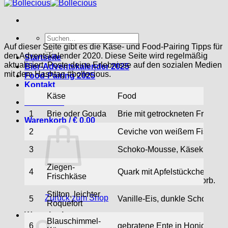
Suche
nach:
Auf dieser Seite gibt es die Käse- und Food-Pairing Tipps für
den Adventskalender 2020. Diese Seite wird regelmäßig
Startseite
aktualisiert. Poste deine Erlebnisse auf den sozialen Medien
Bier-Adventskalender 2025
mit dem Hashtag #bollecious.
Food-Pairing 2025
Kontakt
Käse
Food
Anmelden
1
Brie oder Gouda
Brie mit getrockneten Früchten
Warenkorb /
€
0,00
2
Ceviche von weißem Fisch
3
Schoko-Mousse, Käsekuchen
Ziegen-
4
Quark mit Apfelstückchen und
Frischkäse
Es befinden sich keine Produkte im Warenkorb.
Stilton, leichter
Zurück zum Shop
5
Vanille-Eis, dunkle Schokolad
Roquefort
Warenkorb
Blauschimmel-
6
gebratene Ente in Honigsoße