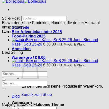
Suche
Stille Post
nach:
Es wurden keine Produkte gefunden, die deiner Auswahl
entsprechen.
Startseite
Latest
Bier-Adventskalender 2025
Food-Pairing 2025
Juni - Bier und
Kontakt
Käse | SoB 25-26
€
30,00
inkl. MwSt. & Pfand
Anmelden
Best Selling
Warenkorb /
€
0,00
Juni - Bier und
Käse | SoB 25-26
€
30,00
inkl. MwSt. & Pfand
Es befinden sich keine Produkte im Warenkorb.
Zurück zum Shop
Blog
Warenkorb
Copyright 2026 ©
Flatsome Theme
Suche