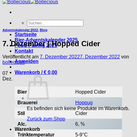
Suche
nach:
Adventskalender 2022
,
Blog
Startseite
Bier-Adventskalender 2025
7. Dezember | Hopped Cider
Food-Pairing 2025
Kontakt
Veröffentlicht am
7. Dezember 2022
7. Dezember 2022
von
Anmelden
bollecious
Warenkorb /
€
0,00
07
Dez.
Bier
Hopped Cider
Brauerei
Hoppug
Es befinden sich keine Produkte im Warenkorb.
Stil
Cider
Zurück zum Shop
Alc.
6, %
Warenkorb
Trinktemperatur
5-9°C