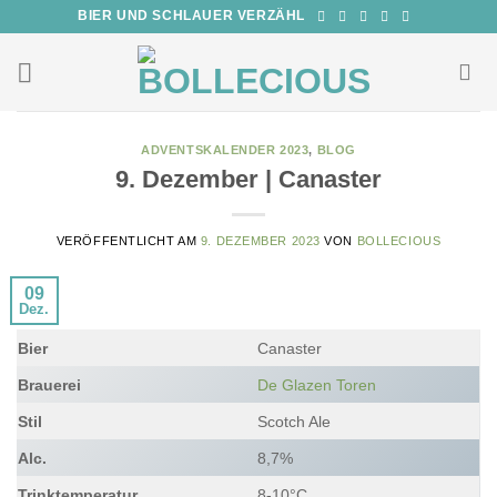
Zum
BIER UND SCHLAUER VERZÄHL
Inhalt
springen
ADVENTSKALENDER 2023
,
BLOG
9. Dezember | Canaster
VERÖFFENTLICHT AM
9. DEZEMBER 2023
VON
BOLLECIOUS
09
Dez.
Bier
Canaster
Brauerei
De Glazen Toren
Stil
Scotch Ale
Alc.
8,7%
Trinktemperatur
8-10°C