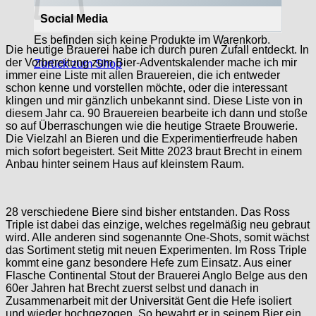
Social Media
Es befinden sich keine Produkte im Warenkorb.
Die heutige Brauerei habe ich durch puren Zufall entdeckt. In
der Vorbereitung zum Bier-Adventskalender mache ich mir
Zurück zum Shop
immer eine Liste mit allen Brauereien, die ich entweder
schon kenne und vorstellen möchte, oder die interessant
klingen und mir gänzlich unbekannt sind. Diese Liste von in
diesem Jahr ca. 90 Brauereien bearbeite ich dann und stoße
so auf Überraschungen wie die heutige Straete Brouwerie.
Die Vielzahl an Bieren und die Experimentierfreude haben
mich sofort begeistert. Seit Mitte 2023 braut Brecht in einem
Anbau hinter seinem Haus auf kleinstem Raum.
28 verschiedene Biere sind bisher entstanden. Das Ross
Triple ist dabei das einzige, welches regelmäßig neu gebraut
wird. Alle anderen sind sogenannte One-Shots, somit wächst
das Sortiment stetig mit neuen Experimenten. Im Ross Triple
kommt eine ganz besondere Hefe zum Einsatz. Aus einer
Flasche Continental Stout der Brauerei Anglo Belge aus den
60er Jahren hat Brecht zuerst selbst und danach in
Zusammenarbeit mit der Universität Gent die Hefe isoliert
und wieder hochgezogen. So bewahrt er in seinem Bier ein