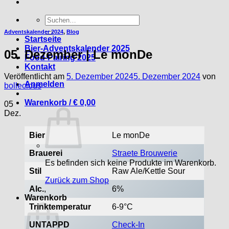
Suche
nach:
Adventskalender 2024
,
Blog
Startseite
Bier-Adventskalender 2025
05. Dezember | Le monDe
Food-Pairing 2025
Kontakt
Veröffentlicht am
5. Dezember 2024
5. Dezember 2024
von
Anmelden
bollecious
Warenkorb /
€
0,00
05
Dez.
Bier
Le monDe
Brauerei
Straete Brouwerie
Es befinden sich keine Produkte im Warenkorb.
Stil
Raw Ale/Kettle Sour
Zurück zum Shop
Alc.
,
6%
Warenkorb
Trinktemperatur
6-9°C
UNTAPPD
Check-In