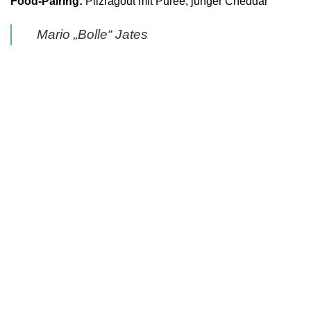
Food-Pairing:
Pilzragout mit Purée, junger Cheddar
Mario „Bolle“ Jates