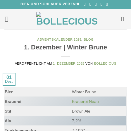
Zum
BIER UND SCHLAUER VERZÄHL
Inhalt
springen
ADVENTSKALENDER 2025
,
BLOG
1. Dezember | Winter Brune
VERÖFFENTLICHT AM
1. DEZEMBER 2025
VON
BOLLECIOUS
01
Dez.
Bier
Winter Brune
Brauerei
Brauerei Néau
Stil
Brown Ale
Alc.
7,2%
Trinktemperatur
7-10°C