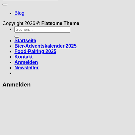
Blog
Copyright 2026 ©
Flatsome Theme
Suche
nach:
Startseite
Bier-Adventskalender 2025
Food-Pairing 2025
Kontakt
Anmelden
Newsletter
Anmelden
Erforderlich
Benutzername oder E-Mail-Adresse
*
Erforderlich
Passwort
*
Angemeldet bleiben
Anmelden