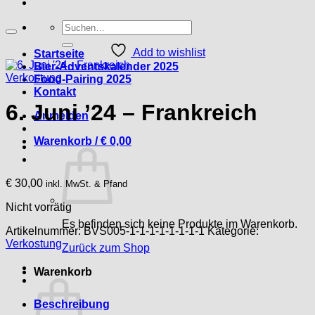
Suche
nach:
Add to wishlist
Startseite
Bier-Adventskalender 2025
Verkostung
Food-Pairing 2025
Kontakt
6. Juni ’24 – Frankreich
Anmelden
Warenkorb /
€
0,00
€
30,00
inkl. MwSt. & Pfand
Nicht vorrätig
Es befinden sich keine Produkte im Warenkorb.
Artikelnummer:
BVS005-1-1-1-1-1-1-1-1
Kategorie:
Verkostung
Zurück zum Shop
Warenkorb
Beschreibung