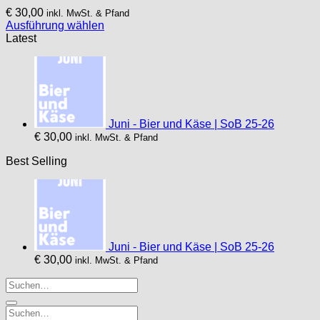
€
30,00
inkl. MwSt. & Pfand
Ausführung wählen
Dieses
Latest
Produkt
weist
mehrere
Varianten
auf.
Die
Juni - Bier und Käse | SoB 25-26
Optionen
€
30,00
inkl. MwSt. & Pfand
können
auf
Best Selling
der
Produktseite
gewählt
werden
Juni - Bier und Käse | SoB 25-26
€
30,00
inkl. MwSt. & Pfand