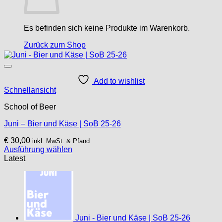
Es befinden sich keine Produkte im Warenkorb.
Zurück zum Shop
Add to wishlist
Schnellansicht
School of Beer
Juni – Bier und Käse | SoB 25-26
€
30,00
inkl. MwSt. & Pfand
Ausführung wählen
Dieses
Latest
Produkt
weist
mehrere
Varianten
auf.
Die
Juni - Bier und Käse | SoB 25-26
Optionen