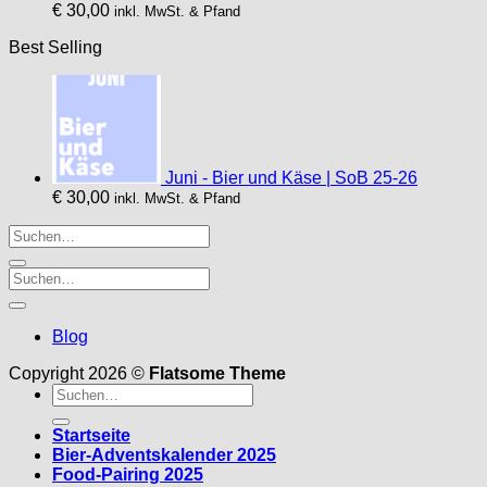
€
30,00
inkl. MwSt. & Pfand
können
auf
Best Selling
der
Produktseite
gewählt
werden
Juni - Bier und Käse | SoB 25-26
€
30,00
inkl. MwSt. & Pfand
Blog
Copyright 2026 ©
Flatsome Theme
Suche
nach:
Startseite
Bier-Adventskalender 2025
Food-Pairing 2025