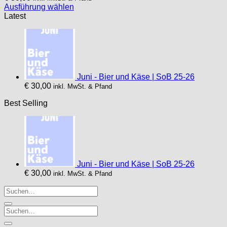
Ausführung wählen
Dieses
Latest
Produkt
weist
mehrere
Varianten
auf.
Die
Juni - Bier und Käse | SoB 25-26
Optionen
€
30,00
inkl. MwSt. & Pfand
können
auf
Best Selling
der
Produktseite
gewählt
werden
Juni - Bier und Käse | SoB 25-26
€
30,00
inkl. MwSt. & Pfand