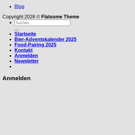
Blog
Copyright 2026 ©
Flatsome Theme
Suche
nach:
Startseite
Bier-Adventskalender 2025
Food-Pairing 2025
Kontakt
Anmelden
Newsletter
Anmelden
Erforderlich
Benutzername oder E-Mail-Adresse
*
Erforderlich
Passwort
*
Angemeldet bleiben
Anmelden
Passwort vergessen?