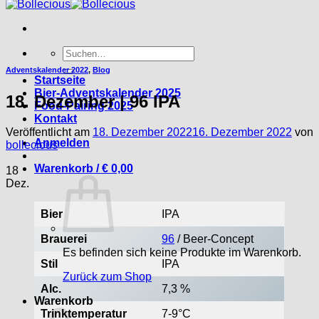
Suche
nach:
Adventskalender 2022
,
Blog
Startseite
Bier-Adventskalender 2025
18. Dezember | 96 IPA
Food-Pairing 2025
Kontakt
Veröffentlicht am
18. Dezember 2022
16. Dezember 2022
von
Anmelden
bollecious
Warenkorb /
€
0,00
18
Dez.
Bier
IPA
Brauerei
96
/ Beer-Concept
Es befinden sich keine Produkte im Warenkorb.
Stil
IPA
Zurück zum Shop
Alc.
7,3 %
Warenkorb
Trinktemperatur
7-9°C