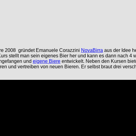
re 2008 gründet Emanuele Corazzini
NovaBirra
aus der Idee h
rs stellt man sein eigenes Bier her und kann es dann nach 4 
angefangen und
eigene Biere
entwickelt. Neben den Kursen biete
eren und vertreiben von neuen Bieren. Er selbst braut drei vers