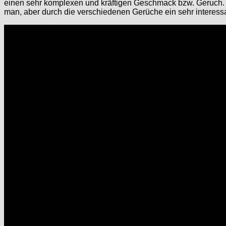
einen sehr komplexen und kräftigen Geschmack bzw. Geruch. Zitru
man, aber durch die verschiedenen Gerüche ein sehr interessa