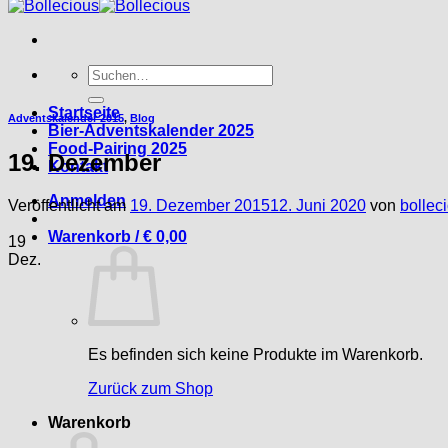
Suche
nach:
Startseite
Adventskalender 2015
,
Blog
Bier-Adventskalender 2025
Food-Pairing 2025
19. Dezember
Kontakt
Anmelden
Veröffentlicht am
19. Dezember 2015
12. Juni 2020
von
bollec
Warenkorb /
€
0,00
19
Dez.
Es befinden sich keine Produkte im Warenkorb.
Zurück zum Shop
Warenkorb