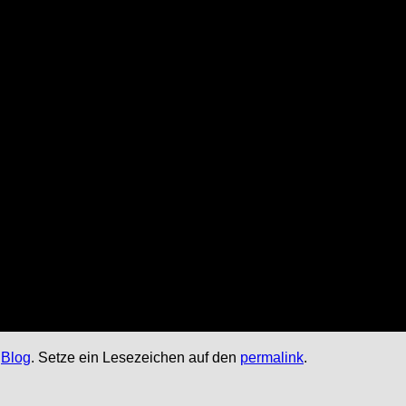
,
Blog
. Setze ein Lesezeichen auf den
permalink
.