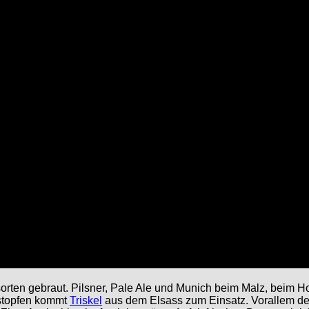
sorten gebraut. Pilsner, Pale Ale und Munich beim Malz, beim 
stopfen kommt
Triskel
aus dem Elsass zum Einsatz. Vorallem der