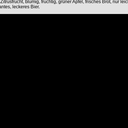
sfrucht, blumig, fruchtig, grüner Apfel, frisches Brot, nur leic
ntes, leckeres Bier.