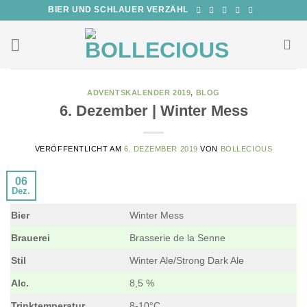
Zum
BIER UND SCHLAUER VERZÄHL
Inhalt
springen
ADVENTSKALENDER 2019
,
BLOG
6. Dezember | Winter Mess
VERÖFFENTLICHT AM
6. DEZEMBER 2019
VON
BOLLECIOUS
06
Dez.
Bier
Winter Mess
Brauerei
Brasserie de la Senne
Stil
Winter Ale/Strong Dark Ale
Alc.
8,5 %
Trinktemperatur
8-10°C