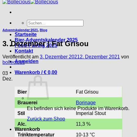
Suche
nach:
Adventskalender 2021
,
Blog
Startseite
Bier-Adventskalender 2025
3. Dezember | Fat Grisou
Food-Pairing 2025
Kontakt
Veröffentlicht am
3. Dezember 2021
2. Dezember 2021
von
Anmelden
bollecious
Warenkorb /
€
0,00
03
Dez.
Bier
Fat Grisou
Brauerei
Borinage
Es befinden sich keine Produkte im Warenkorb.
Stil
Imperial Stout
Zurück zum Shop
Alc.
11,3 %
Warenkorb
Trinktemperatur
10-13 °C