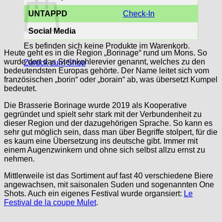
UNTAPPD
Check-In
Social Media
Es befinden sich keine Produkte im Warenkorb.
Heute geht es in die Region „Borinage“ rund um Mons. So
wurde dort das Steinkohlerevier genannt, welches zu den
Zurück zum Shop
bedeutendsten Europas gehörte. Der Name leitet sich vom
französischen „borin“ oder „borain“ ab, was übersetzt Kumpel
bedeutet.
Die Brasserie Borinage wurde 2019 als Kooperative
gegründet und spielt sehr stark mit der Verbundenheit zu
dieser Region und der dazugehörigen Sprache. So kann es
sehr gut möglich sein, dass man über Begriffe stolpert, für die
es kaum eine Übersetzung ins deutsche gibt. Immer mit
einem Augenzwinkern und ohne sich selbst allzu ernst zu
nehmen.
Mittlerweile ist das Sortiment auf fast 40 verschiedene Biere
angewachsen, mit saisonalen Suden und sogenannten One
Shots. Auch ein eigenes Festival wurde organsiert:
Le
Festival de la coupe Mulet
.