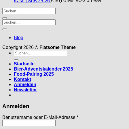
Käse | SoB 25-26
€
30,00
inkl. MwSt. & Pfand
Blog
Copyright 2026 ©
Flatsome Theme
Suche
nach:
Startseite
Bier-Adventskalender 2025
Food-Pairing 2025
Kontakt
Anmelden
Newsletter
Anmelden
Erforderlich
Benutzername oder E-Mail-Adresse
*