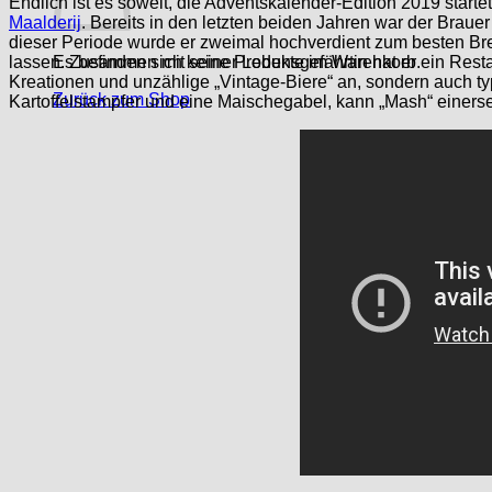
Endlich ist es soweit, die Adventskalender-Edition 2019 start
Maalderij
. Bereits in den letzten beiden Jahren war der Brauer 
dieser Periode wurde er zweimal hochverdient zum besten Bre
lassen. Zusammen mit seiner Lebensgefährtin hat er ein Restau
Es befinden sich keine Produkte im Warenkorb.
Kreationen und unzählige „Vintage-Biere“ an, sondern auch ty
Zurück zum Shop
Kartoffelstampfer und eine Maischegabel, kann „Mash“ einerse