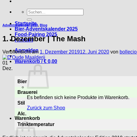
Suche
nach:
Startseite
Adventskalender 2019
,
Blog
Bier-Adventskalender 2025
Food-Pairing 2025
1. Dezember | The Mash
Kontakt
Anmelden
Veröffentlicht am
1. Dezember 2019
12. Juni 2020
von
bolleci
Warenkorb /
€
0,00
01
Dez.
Bier
Brauerei
Es befinden sich keine Produkte im Warenkorb.
Stil
Zurück zum Shop
Alc.
Warenkorb
Trinktemperatur