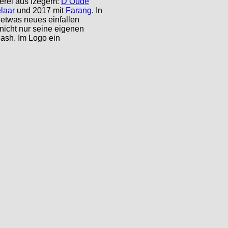
uerei aus Izegem:
D’Oude
elaar
und 2017 mit
Farang
. In
 etwas neues einfallen
r nicht nur seine eigenen
Mash. Im Logo ein
!