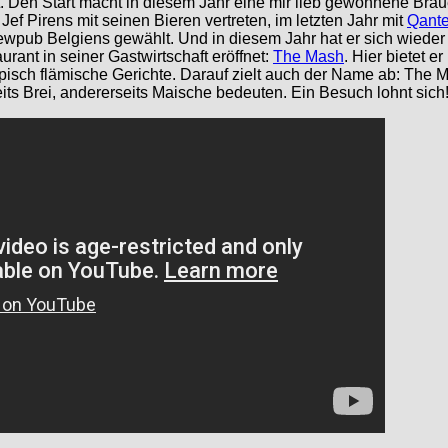
et. Den Start macht in diesem Jahr eine mir lieb gewonnene Bra
Jef Pirens mit seinen Bieren vertreten, im letzten Jahr mit
Qant
wpub Belgiens gewählt. Und in diesem Jahr hat er sich wieder
rant in seiner Gastwirtschaft eröffnet:
The Mash
. Hier bietet e
pisch flämische Gerichte. Darauf zielt auch der Name ab: The 
its Brei, andererseits Maische bedeuten. Ein Besuch lohnt sich