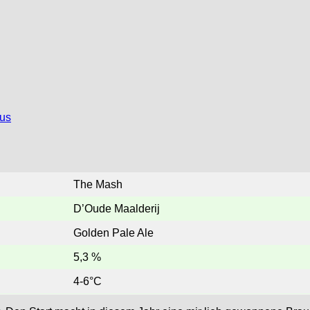
ous
The Mash
D’Oude Maalderij
Golden Pale Ale
5,3 %
4-6°C