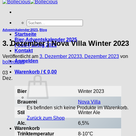
Suche
nach:
Adventskalender 2023
,
Blog
Startseite
Bier-Adventskalender 2025
3. Dezember | Nova Villa Winter 2023
Food-Pairing 2025
Kontakt
Veröffentlicht am
3. Dezember 2023
3. Dezember 2023
von
Anmelden
bollecious
Warenkorb /
€
0,00
03
Dez.
Bier
Winter 2023
Brauerei
Nova Villa
Es befinden sich keine Produkte im Warenkorb.
Stil
Winter Ale
Zurück zum Shop
Alc.
6,5%
Warenkorb
Trinktemperatur
8-10°C