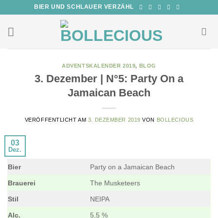
Zum
BIER UND SCHLAUER VERZÄHL
Inhalt
springen
ADVENTSKALENDER 2019
,
BLOG
3. Dezember | N°5: Party On a
Jamaican Beach
VERÖFFENTLICHT AM
3. DEZEMBER 2019
VON
BOLLECIOUS
03
Dez.
Bier
Party on a Jamaican Beach
Brauerei
The Musketeers
Stil
NEIPA
Alc.
5,5 %