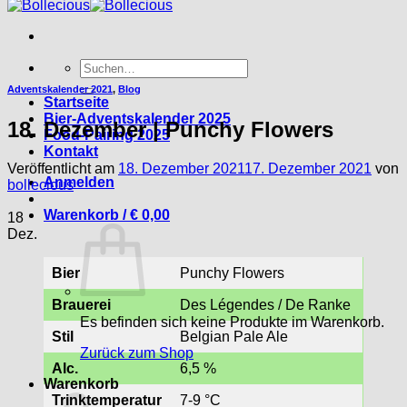
Suche
nach:
Adventskalender 2021
,
Blog
Startseite
Bier-Adventskalender 2025
18. Dezember | Punchy Flowers
Food-Pairing 2025
Kontakt
Veröffentlicht am
18. Dezember 2021
17. Dezember 2021
von
Anmelden
bollecious
Warenkorb /
€
0,00
18
Dez.
Bier
Punchy Flowers
Brauerei
Des Légendes / De Ranke
Es befinden sich keine Produkte im Warenkorb.
Stil
Belgian Pale Ale
Zurück zum Shop
Alc.
6,5 %
Warenkorb
Trinktemperatur
7-9 °C