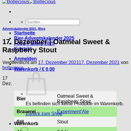
Suche
nach:
Adventskalender 2021
,
Blog
Startseite
Bier-Adventskalender 2025
17. Dezember | Oatmeal Sweet &
Food-Pairing 2025
Raspberry Stout
Kontakt
Anmelden
Veröffentlicht am
17. Dezember 2021
17. Dezember 2021
von
bollecious
Warenkorb /
€
0,00
17
Dez.
Oatmeal Sweet &
Bier
Raspberry Stout
Es befinden sich keine Produkte im Warenkorb.
Brauerei
Experiment’Ale
Zurück zum Shop
Stil
Stout
Warenkorb