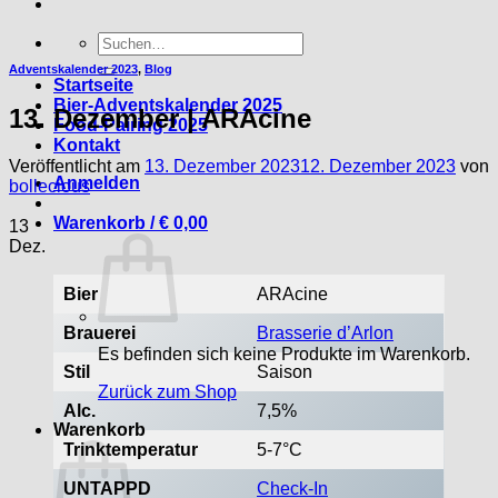
Suche
nach:
Adventskalender 2023
,
Blog
Startseite
Bier-Adventskalender 2025
13. Dezember | ARAcine
Food-Pairing 2025
Kontakt
Veröffentlicht am
13. Dezember 2023
12. Dezember 2023
von
Anmelden
bollecious
Warenkorb /
€
0,00
13
Dez.
Bier
ARAcine
Brauerei
Brasserie d’Arlon
Es befinden sich keine Produkte im Warenkorb.
Stil
Saison
Zurück zum Shop
Alc.
7,5%
Warenkorb
Trinktemperatur
5-7°C
UNTAPPD
Check-In