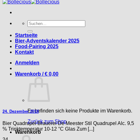
Suche
nach:
Startseite
Bier-Adventskalender 2025
Food-Pairing 2025
Kontakt
Anmelden
Warenkorb /
€
0,00
Es befinden sich keine Produkte im Warenkorb.
24. Dezember 2018
Zurück zum Shop
Bier Quadrupel Brauerei De Meester Stil Quadrupel Alc. 9,5
% Trinktemperatur 10-12 °C Glas Zum [...]
Warenkorb
24