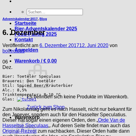
Suche
nach:
Adventskalender 2017
,
Blog
Startseite
Bier-Adventskalender 2025
6. Dezember
Food-Pairing 2025
Kontakt
Veröffentlicht am
6. Dezember 2017
12. Juni 2020
von
Anmelden
bollecious
Warenkorb /
€
0,00
06
Dez.
Bier: Toetëlèr Speculaas 

Brauerei: Den Toetëlèr

Stil: Spiced Beer/Kräuterbier 

Alc.: 8,5% 

Trinktemperatur: 8-10 °C 

Es befinden sich keine Produkte im Warenkorb.
Glas: 
Zurück zum Shop
Zum Nikolaustag geht es nach Hasselt, nicht nur bekannt für
den Jenever, sondern auch für den Hasselter Speculatius.
Warenkorb
Dieser hat sogar einen eigenen Orden, den „
Orde Van de
Hasseltse Speculaas
„. Auf deren Seite findet man auch das
Original-Rezept
zum nachbacken. Dieser Orden hatte dann