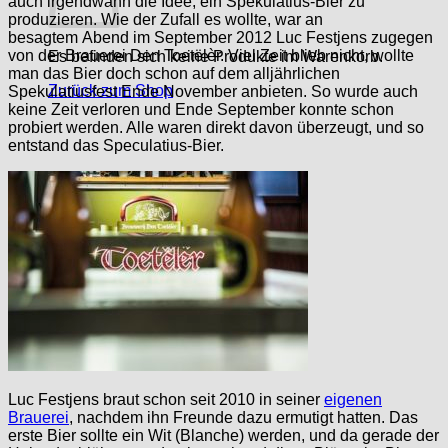
auch irgendwann die Idee, ein Spekulatius-Bier zu
produzieren. Wie der Zufall es wollte, war an
besagtem Abend im September 2012 Luc Festjens zugegen
von der Brauerei Den Toetëlèr. Viel Zeit blieb nicht, wollte
Es befinden sich keine Produkte im Warenkorb.
man das Bier doch schon auf dem alljährlichen
Zurück zum Shop
Spekulatiusfest Ende November anbieten. So wurde auch
keine Zeit verloren und Ende September konnte schon
probiert werden. Alle waren direkt davon überzeugt, und so
entstand das Speculatius-Bier.
Luc Festjens braut schon seit 2010 in seiner
eigenen
Brauerei
, nachdem ihn Freunde dazu ermutigt hatten. Das
erste Bier sollte ein Wit (Blanche) werden, und da gerade der