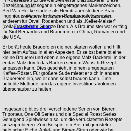
In Roeselare sitzt die weltweit erste Malzbäckerei, diese
Bezeichnung ist sogar ein eingetragenes Markenzeichen.
Bert Van Hecke startete als Heimbrauer studierte Brau-
Ingenieurs-Wesen. In diesem Beruf arbeitete er unter
Es befinden sich keine Produkte im Warenkorb.
anderem für Orval, Rodenbach und als „Keller-Meister“
(cellar master) für Gueuze Boon. Als Braumeister war er tätig
Zurück zum Shop
für Sint Bernardus und Brauereien in China, Rumänien und
die USA.
Er berät heute Brauereien die neu starten wollen und hilft
hier beim Aufbau in allen Aspekten. Er selbst betreibt eine
kleine Brauerei und eben eine eigene Malz-Bäckerei, in der
er das Malz durch das Backen seinem Wunsch-Rezept
anpassen kann. Dies geschieht in einem umgebauten
Kaffee-Röster. Für größere Sude mietet er sich in andere
Brauereien ein, wo er dann selbst brauen kann. Eine
beliebte Methode, um das eigene Investitions-Volumen
überschaubar zu halten
Insgesamt gibt es drei verschiedene Serien von Bieren:
Triporteur, One Off Series und die Special Roast Series.
Genügend Spielwiese also, um die verrücktesten Rezepte
auszuprobieren. Zum Beispiel ein Bier mit gerösteter
belgischer Eiche, Apfel- und Birnen-Sirup oder wie bei