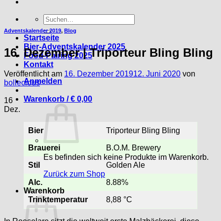
Suche
nach:
Adventskalender 2019
,
Blog
Startseite
Bier-Adventskalender 2025
16. Dezember | Triporteur Bling Bling
Food-Pairing 2025
Kontakt
Veröffentlicht am
16. Dezember 2019
12. Juni 2020
von
Anmelden
bollecious
Warenkorb /
€
0,00
16
Dez.
Bier
Triporteur Bling Bling
Brauerei
B.O.M. Brewery
Es befinden sich keine Produkte im Warenkorb.
Stil
Golden Ale
Zurück zum Shop
Alc.
8.88%
Warenkorb
Trinktemperatur
8,88 °C