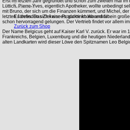
Erst im letzten Jahr gegründet und schon zum zweiten mal im 
Lüttich. Pierre-Yves, eigentlich Apotheker, wollte unbedingt 
mit Bruno, der sich um die Finanzen kümmert, und Michel, der 
letzten Jahres. Das Ziel war es, gut trinkbare und für ein gr
Es befinden sich keine Produkte im Warenkorb.
schon hervorragend gelungen. Der Vertrieb findet vor allem im 
Zurück zum Shop
Der Name Belgicus geht auf Kaiser Karl V. zurück. Er war im
Frankreichs, Belgien, Luxemburg und die heutigen Niederlan
alten Landkarten wird dieser Löwe den Spitznamen Leo Belgi