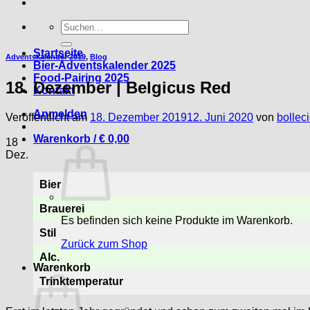
Suche
nach:
Startseite
Adventskalender 2019
,
Blog
Bier-Adventskalender 2025
Food-Pairing 2025
18. Dezember | Belgicus Red
Kontakt
Anmelden
Veröffentlicht am
18. Dezember 2019
12. Juni 2020
von
bollec
Warenkorb /
€
0,00
18
Dez.
Bier
Brauerei
Es befinden sich keine Produkte im Warenkorb.
Stil
Zurück zum Shop
Alc.
Warenkorb
Trinktemperatur