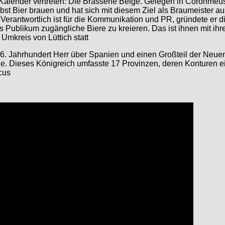
Kalender vertreten: Die Brasserie Belge. Gelegen in Coronmeus
selbst Bier brauen und hat sich mit diesem Ziel als Braumeister
Verantwortlich ist für die Kommunikation und PR, gründete er d
oßes Publikum zugängliche Biere zu kreieren. Das ist ihnen mit 
Umkreis von Lüttich statt
 16. Jahrhundert Herr über Spanien und einen Großteil der Neue
de. Dieses Königreich umfasste 17 Provinzen, deren Konturen 
cus