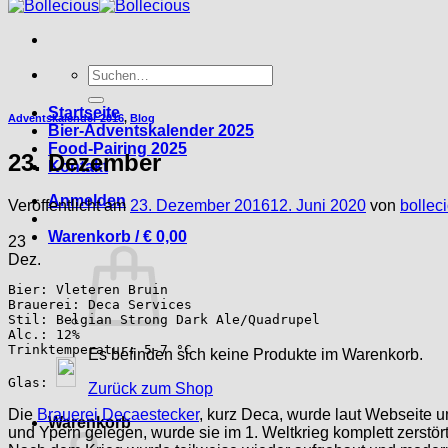
Suche
nach:
Startseite
Adventskalender 2016
,
Blog
Bier-Adventskalender 2025
Food-Pairing 2025
23. Dezember
Kontakt
Anmelden
Veröffentlicht am
23. Dezember 2016
12. Juni 2020
von
bollec
Warenkorb /
€
0,00
23
Dez.
Bier: Vleteren Bruin

Brauerei: Deca Services

Stil: Belgian Strong Dark Ale/Quadrupel

Alc.: 12%

Trinktemperatur: 5-7 °C

Es befinden sich keine Produkte im Warenkorb.
Glas: 
Zurück zum Shop
Die
Brauerei Decaestecker
, kurz Deca, wurde laut Webseite 
Warenkorb
und Ypern gelegen, wurde sie im 1. Weltkrieg komplett zerstört.