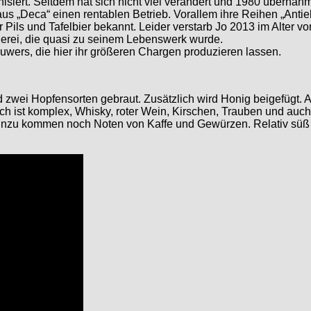
siert. Seitdem hat sich nicht viel verändert und 1980 übernah
 „Deca“ einen rentablen Betrieb. Vorallem ihre Reihen „Antiek
hr Pils und Tafelbier bekannt. Leider verstarb Jo 2013 im Alter 
uerei, die quasi zu seinem Lebenswerk wurde.
rouwers, die hier ihr größeren Chargen produzieren lassen.
d zwei Hopfensorten gebraut. Zusätzlich wird Honig beigefügt. 
h ist komplex, Whisky, roter Wein, Kirschen, Trauben und auch
inzu kommen noch Noten von Kaffe und Gewürzen. Relativ süß