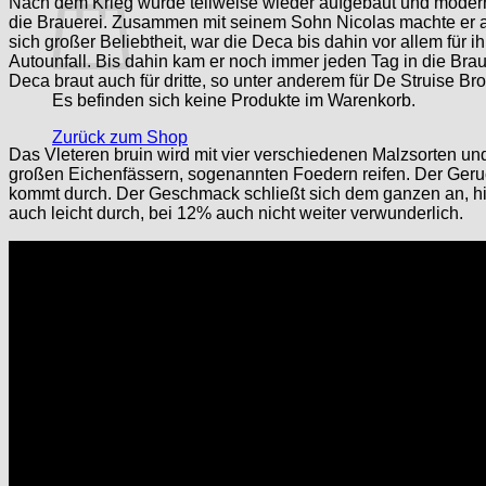
Nach dem Krieg wurde teilweise wieder aufgebaut und moderni
die Brauerei. Zusammen mit seinem Sohn Nicolas machte er aus
sich großer Beliebtheit, war die Deca bis dahin vor allem für i
Autounfall. Bis dahin kam er noch immer jeden Tag in die Bra
Deca braut auch für dritte, so unter anderem für De Struise B
Es befinden sich keine Produkte im Warenkorb.
Zurück zum Shop
Das Vleteren bruin wird mit vier verschiedenen Malzsorten un
großen Eichenfässern, sogenannten Foedern reifen. Der Geruc
kommt durch. Der Geschmack schließt sich dem ganzen an, h
auch leicht durch, bei 12% auch nicht weiter verwunderlich.