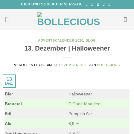
Zum
BIER UND SCHLAUER VERZÄHL
Inhalt
springen
ADVENTSKALENDER 2020
,
BLOG
13. Dezember | Halloweener
VERÖFFENTLICHT AM
13. DEZEMBER 2020
VON
BOLLECIOUS
13
Dez.
Bier
Halloweener
Brauerei
D’Oude Maalderij
Stil
Pumpkin Ale
Alc.
6,9 %
Trinktemperatur
7-9°C